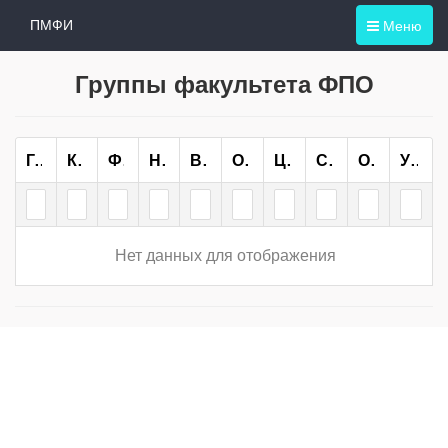
Меню
ПМФИ
Группы факультета ФПО
Группа
Курс
Форма Обучения
Направление/специальность
Всего
ОО
ЦН
СН
ОП
Учебный План
Нет данных для отображения