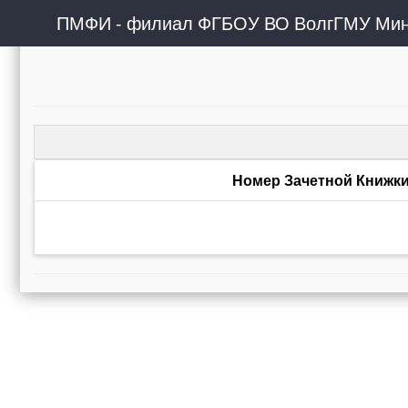
ПМФИ - филиал ФГБОУ ВО ВолгГМУ Мин
Номер Зачетной Книжк