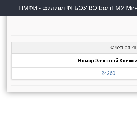
ПМФИ - филиал ФГБОУ ВО ВолгГМУ Мин
Зачётная к
Номер Зачетной Книжк
24260