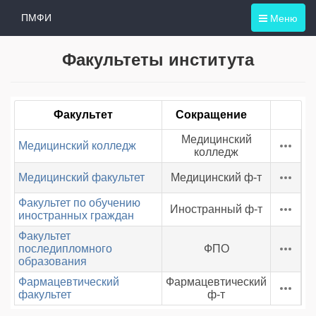
Меню
ПМФИ
Факультеты института
Факультет
Сокращение
Медицинский
Медицинский колледж
колледж
Медицинский факультет
Медицинский ф-т
Факультет по обучению
Иностранный ф-т
иностранных граждан
Факультет
последипломного
ФПО
образования
Фармацевтический
Фармацевтический
факультет
ф-т