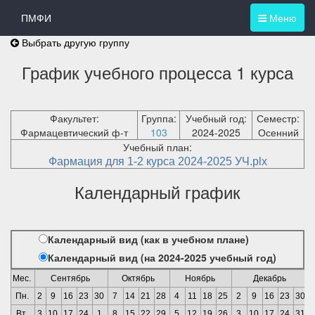
ПМФИ
Меню
Выбрать другую группу
График учебного процесса 1 курса
Факультет:
Группа:
Учебный год:
Семестр:
Фармацевтический ф-т
103
2024-2025
Осенний
Учебный план:
Фармация для 1-2 курса 2024-2025 УЧ.plx
Календарный график
Календарный вид (как в учебном плане)
Календарный вид (на 2024-2025 учебный год)
Мес.
Сентябрь
Октябрь
Ноябрь
Декабрь
Пн.
2
9
16
23
30
7
14
21
28
4
11
18
25
2
9
16
23
30
Вт.
3
10
17
24
1
8
15
22
29
5
12
19
26
3
10
17
24
31