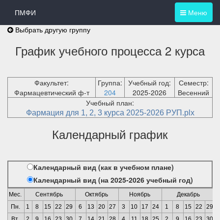
ПМФИ
Меню
Выбрать другую группу
График учебного процесса 2 курса
Факультет:
Группа:
Учебный год:
Семестр:
Фармацевтический ф-т
204
2025-2026
Весенний
Учебный план:
Фармация для 1, 2, 3 курса 2025-2026 РУП.plx
Календарный график
Календарный вид (как в учебном плане)
Календарный вид (на 2025-2026 учебный год)
Мес.
Сентябрь
Октябрь
Ноябрь
Декабрь
Пн.
1
8
15
22
29
6
13
20
27
3
10
17
24
1
8
15
22
29
Вт.
2
9
16
23
30
7
14
21
28
4
11
18
25
2
9
16
23
30