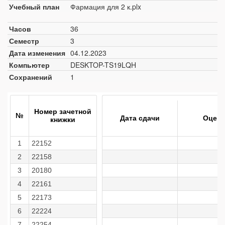
Учебный план
Фармация для 2 к.plx
Часов
36
Семестр
3
Дата изменения
04.12.2023
Компьютер
DESKTOP-TS19LQH
Сохранений
1
Номер зачетной
№
Дата сдачи
Оценк
книжки
1
22152
2
22158
3
20180
4
22161
5
22173
6
22224
7
22254